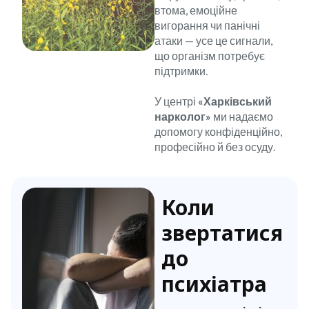
втома, емоційне
вигорання чи панічні
атаки — усе це сигнали,
що організм потребує
підтримки.
У центрі
«Харківський
нарколог»
ми надаємо
допомогу конфіденційно,
професійно й без осуду.
Коли
звертатися
до
психіатра