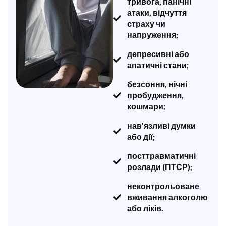
тривога, панічні
атаки, відчуття
страху чи
напруження;
депресивні або
апатичні стани;
безсоння, нічні
пробудження,
кошмари;
нав’язливі думки
або дії;
посттравматичні
розлади (ПТСР);
неконтрольоване
вживання алкоголю
або ліків.