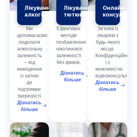
Лікування
Лікування
Онлайн-
алкоголізму
тютюнопаління
консультаці
Ми
Ефективні
Зв’язок із
допомагаємо
методи
лікарем з
подолати
позбавлення
будь-якого
алкогольну
нікотинової
місця.
залежність
залежності
Конфіденційно
— від
без зривів.
і з
виведення
можливістю
Дізнатись
із запою
відеоконсультації.
більше
до
Дізнатись
підтримки
більше
тверезості.
Дізнатись
більше