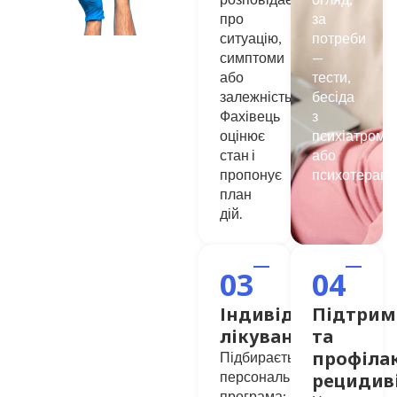
про
за
ситуацію,
потреби
симптоми
—
або
тести,
залежність.
бесіда
Фахівець
з
оцінює
психіатром
стан і
або
пропонує
психотерапе
план
дій.
03
04
Індивідуальне
Підтрим
лікування
та
профіла
Підбирається
персональна
рецидив
програма: