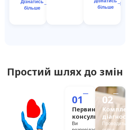
Дізнатись
Дізнатись
більше
більше
Простий шлях до змін
01
02
Первинна
Комплек
консультація
діагнос
Ви
Проводитьс
розповідаєте
огляд,