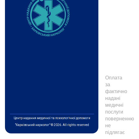
Оплата
за
фактично
надані
медичні
послуги
поверненню
Центр надання медичної та психологічної допомоги
не
"Харківський нарколог" © 2026. All rights reserved
підлягає