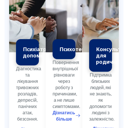
Психіатрична
Психотерапія
Консультац
допомога
для
родичів
Повернення
Діагностика
внутрішньої
та
рівноваги
Підтримка
лікування
через
близьких
тривожних
роботу з
людей, які
розладів,
причинами,
не знають,
депресій,
а не лише
як
панічних
симптомами.
допомогти
атак,
Дізнатись
людині з
безсоння.
більше
залежністю.