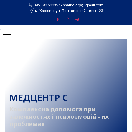
095 380 6003
khnarkology@gmail.com
м. Харків, вул. Полтавський шлях 123
МЕДЦЕНТР С
Комплексна допомога при
залежностях і психоемоційних
проблемах