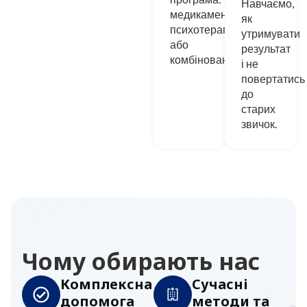
Навчаємо,
медикаментозна,
як
психотерапевтична
утримувати
або
результат
комбінована.
і не
повертатись
до
старих
звичок.
Чому обирають нас
Комплексна
Сучасні
допомога
методи та