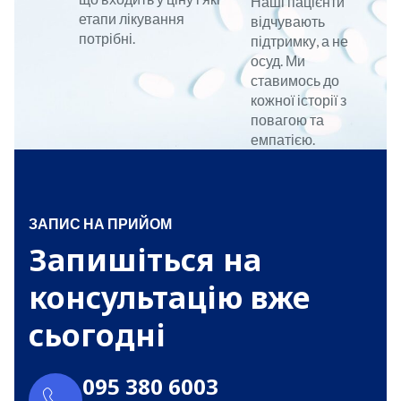
Наші пацієнти
етапи лікування
відчувають
потрібні.
підтримку, а не
осуд. Ми
ставимось до
кожної історії з
повагою та
емпатією.
ЗАПИС НА ПРИЙОМ
Запишіться на
консультацію вже
сьогодні
095 380 6003