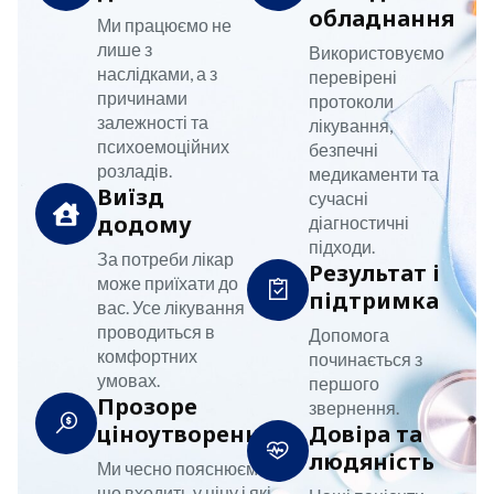
обладнання
Ми працюємо не
лише з
Використовуємо
наслідками, а з
перевірені
причинами
протоколи
залежності та
лікування,
психоемоційних
безпечні
розладів.
медикаменти та
Виїзд
сучасні
додому
діагностичні
підходи.
За потреби лікар
Результат і
може приїхати до
підтримка
вас. Усе лікування
проводиться в
Допомога
комфортних
починається з
умовах.
першого
Прозоре
звернення.
ціноутворення
Довіра та
людяність
Ми чесно пояснюємо,
що входить у ціну і які