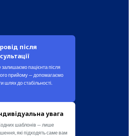
ровід після
сультації
 залишаємо пацієнта після
ого прийому — допомагаємо
и шлях до стабільності.
ндивідуальна увага
одних шаблонів — лише
ішення, які підходять саме вам