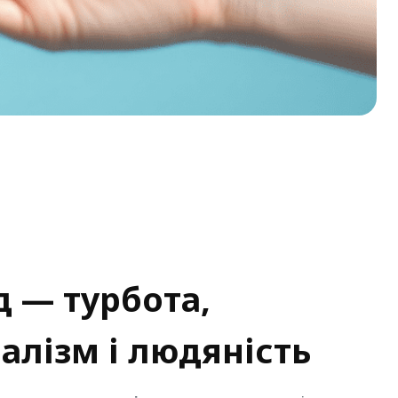
д — турбота,
алізм і людяність