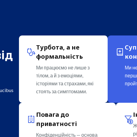
Турбота, а не
Суп
від
формальність
кон
Ми працюємо не лише з
Ми не
тілом, а й з емоціями,
перш
історіями та страхами, які
пройт
aucibus
стоять за симптомами.
Повага до
І
приватності
Ж
р
Конфіденційність — основа