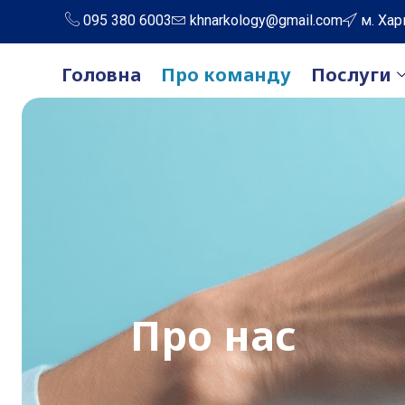
095 380 6003
khnarkology@gmail.com
м. Хар
Головна
Про команду
Послуги
Про нас