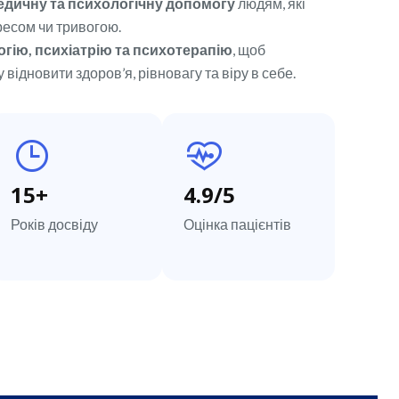
едичну та психологічну допомогу
людям, які
тресом чи тривогою.
гію, психіатрію та психотерапію
, щоб
відновити здоров’я, рівновагу та віру в себе.
15
+
4.9
/5
Років досвіду
Оцінка пацієнтів